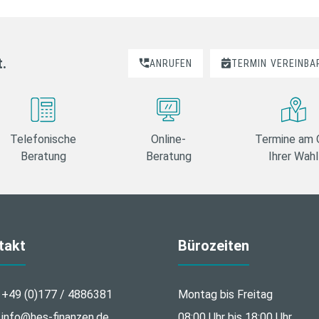
t.
ANRUFEN
TERMIN
VEREINBA
Telefonische
Online-
Termine am 
Beratung
Beratung
Ihrer Wahl
takt
Bürozeiten
+49 (0)177 / 4886381
Montag bis Freitag
info@hes-finanzen.de
08:00 Uhr bis 18:00 Uhr