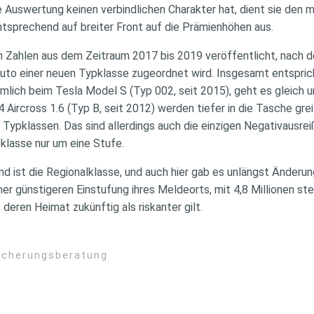
 Auswertung keinen verbindlichen Charakter hat, dient sie den m
ntsprechend auf breiter Front auf die Prämienhöhen aus.
 Zahlen aus dem Zeitraum 2017 bis 2019 veröffentlicht, nach de
o einer neuen Typklasse zugeordnet wird. Insgesamt entspricht
ämlich beim Tesla Model S (Typ 002, seit 2015), geht es gleich u
4 Aircross 1.6 (Typ B, seit 2012) werden tiefer in die Tasche gre
 Typklassen. Das sind allerdings auch die einzigen Negativausreiß
pklasse nur um eine Stufe.
 ist die Regionalklasse, und auch hier gab es unlängst Änderun
iner günstigeren Einstufung ihres Meldeorts, mit 4,8 Millionen st
deren Heimat zukünftig als riskanter gilt.
sicherungsberatung