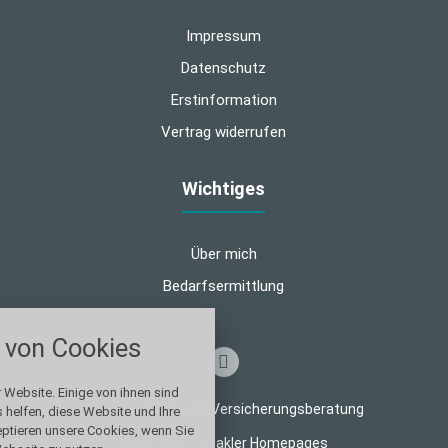
Impressum
Datenschutz
Erstinformation
Vertrag widerrufen
Wichtiges
Über mich
Bedarfsermittlung
nstellungen
von Cookies
über alle verwendeten Cookies und
chkeit folgende Kategorien zu
r zu blockieren.
 Website. Einige von ihnen sind
© 2026 Finanz- und Versicherungsberatung
helfen, diese Website und Ihre
eptieren unsere Cookies, wenn Sie
Notwendig
Made with
❤
Makler Homepages