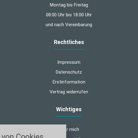
Montag bis Freitag
08:00 Uhr bis 18:00 Uhr
und nach Vereinbarung
Rechtliches
Impressum
Datenschutz
Erstinformation
Vertrag widerrufen
Wichtiges
nstellungen
Über mich
von Cookies
über alle verwendeten Cookies und