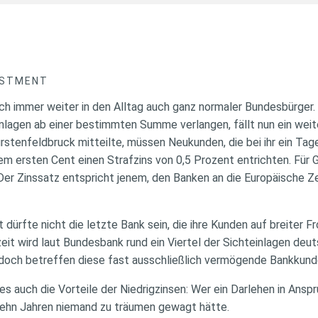
ESTMENT
ich immer weiter in den Alltag auch ganz normaler Bundesbürger
nlagen ab einer bestimmten Summe verlangen, fällt nun ein weit
rstenfeldbruck mitteilte, müssen Neukunden, die bei ihr ein Tag
m ersten Cent einen Strafzins von 0,5 Prozent entrichten. Für G
 Der Zinssatz entspricht jenem, den Banken an die Europäische 
dürfte nicht die letzte Bank sein, die ihre Kunden auf breiter F
zeit wird laut Bundesbank rund ein Viertel der Sichteinlagen deu
jedoch betreffen diese fast ausschließlich vermögende Bankkund
s auch die Vorteile der Niedrigzinsen: Wer ein Darlehen in Ansp
zehn Jahren niemand zu träumen gewagt hätte.