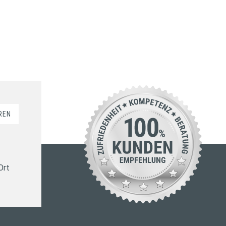
REN
Ort