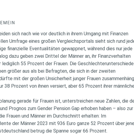
GEMEIN
iden sich nach wie vor deutlich in ihrem Umgang mit Finanzen
llen Umfrage eines großen Vergleichsportals sieht sich rund jed
ge finanzielle Eventualitäten gewappnet, während dies nur jede
alog dazu geben zwei Drittel der Männer an, ihr Finanzverhalten
r lediglich 55 Prozent der Frauen. Die Geschlechterunterschiede
pen größer aus als bei Befragten, die sich in der zweiten
dürfte mit der großen Unsicherheit junger Frauen zusammenhäng
nur 38 Prozent von ihnen versiert, aber 65 Prozent ihrer männlich
planung gerade für Frauen ist, unterstreichen neue Zahlen, die d
und Prognos zum Gender Pension Gap erhoben haben – also zur
die Frauen und Männer im Durchschnitt erhalten: Im
Rente der Männer 2023 mit 936 Euro ganze 52 Prozent über jene
estdeutschland betrug die Spanne sogar 66 Prozent.