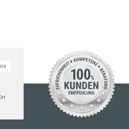
REN
Ort