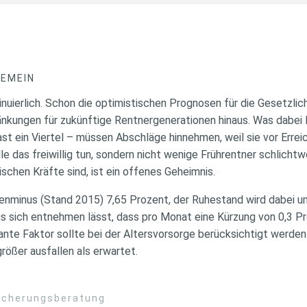
GEMEIN
inuierlich. Schon die optimistischen Prognosen für die Gesetzli
änkungen für zukünftige Rentnergenerationen hinaus. Was dabei l
st ein Viertel – müssen Abschläge hinnehmen, weil sie vor Erre
lle das freiwillig tun, sondern nicht wenige Frührentner schlicht
schen Kräfte sind, ist ein offenes Geheimnis.
enminus (Stand 2015) 7,65 Prozent, der Ruhestand wird dabei um
 sich entnehmen lässt, dass pro Monat eine Kürzung von 0,3 P
nte Faktor sollte bei der Altersvorsorge berücksichtigt werden.
ößer ausfallen als erwartet.
sicherungsberatung