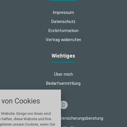
Impressum
Datenschutz
Erstinformation
Vertrag widerrufen
Wichtiges
Über mich
Bedarfsermittlung
nstellungen
von Cookies
über alle verwendeten Cookies und
chkeit folgende Kategorien zu
r zu blockieren.
 Website. Einige von ihnen sind
© 2026 Finanz- und Versicherungsberatung
helfen, diese Website und Ihre
eptieren unsere Cookies, wenn Sie
Notwendig