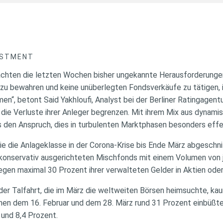
ESTMENT
chten die letzten Wochen bisher ungekannte Herausforderungen 
 zu bewahren und keine unüberlegten Fondsverkäufe zu tätigen, 
n“, betont Said Yakhloufi, Analyst bei der Berliner Ratingagen
ie Verluste ihrer Anleger begrenzen. Mit ihrem Mix aus dynami
den Anspruch, dies in turbulenten Marktphasen besonders effek
ie die Anlageklasse in der Corona-Krise bis Ende März abgeschni
onservativ ausgerichteten Mischfonds mit einem Volumen von j
egen maximal 30 Prozent ihrer verwalteten Gelder in Aktien oder
 der Talfahrt, die im März die weltweiten Börsen heimsuchte, k
en dem 16. Februar und dem 28. März rund 31 Prozent einbüßte, 
 und 8,4 Prozent.