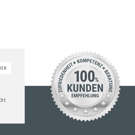
REN
Ort