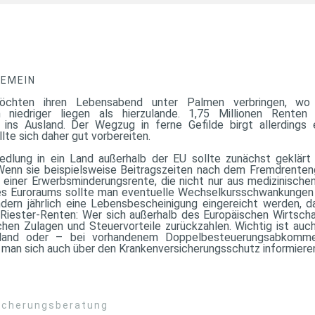
GEMEIN
hten ihren Lebensabend unter Palmen verbringen, wo 
 niedriger liegen als hierzulande. 1,75 Millionen Renten
 ins Ausland. Der Wegzug in ferne Gefilde birgt allerdings e
lte sich daher gut vorbereiten.
edlung in ein Land außerhalb der EU sollte zunächst geklär
 Wenn sie beispielsweise Beitragszeiten nach dem Fremdrenten
i einer Erwerbsminderungsrente, die nicht nur aus medizinischen
s Euroraums sollte man eventuelle Wechselkursschwankungen u
ern jährlich eine Lebensbescheinigung eingereicht werden, da
 Riester-Renten: Wer sich außerhalb des Europäischen Wirtsch
chen Zulagen und Steuervorteile zurückzahlen. Wichtig ist auc
hland oder – bei vorhandenem Doppelbesteuerungsabkomm
e man sich auch über den Krankenversicherungsschutz informieren
sicherungsberatung