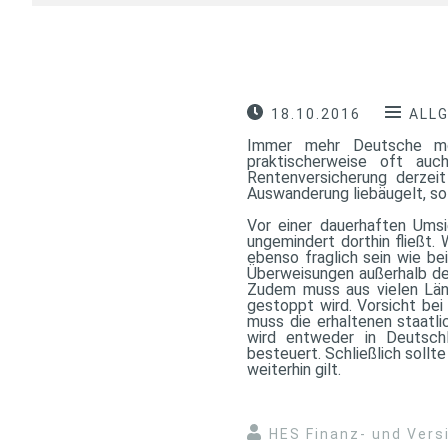
18.10.2016
ALL
Immer mehr Deutsche möc
praktischerweise oft auch
Rentenversicherung derzeit
Auswanderung liebäugelt, sol
Vor einer dauerhaften Umsi
ungemindert dorthin fließt.
ebenso fraglich sein wie be
Überweisungen außerhalb de
Zudem muss aus vielen Länd
gestoppt wird. Vorsicht bei
muss die erhaltenen staatli
wird entweder in Deutsc
besteuert. Schließlich sollt
weiterhin gilt.
HES Finanz- und Ver