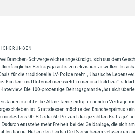
SICHERUNGEN
zwei Branchen-Schwergewichte angekündigt, sich aus dem Gesch
llumfänglicher Beitragsgarantie zurückziehen zu wollen. Im anh
Basis für die traditionelle LV-Police mehr. „Klassische Lebensve
us Kunden- und Unternehmenssicht immer unattraktiver“, erklä
Interview. Die 100-prozentige Beitragsgarantie „hat sich überle
en Jahres möchte die Allianz keine entsprechenden Verträge me
orgeschrieben ist. Stattdessen möchte der Branchenprimus sei
 mindestens 90, 80 oder 60 Prozent der gezahlten Beiträge“ s
. Dadurch entstehe mehr Freiheit bei der Geldanlage, die sich am
zahlen könne. Neben den beiden Großversicherern schwenken auch