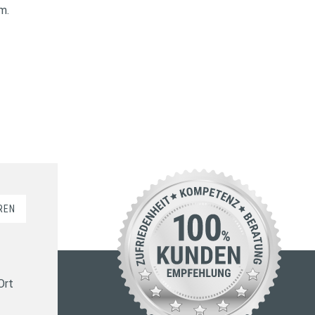
m.
REN
Ort