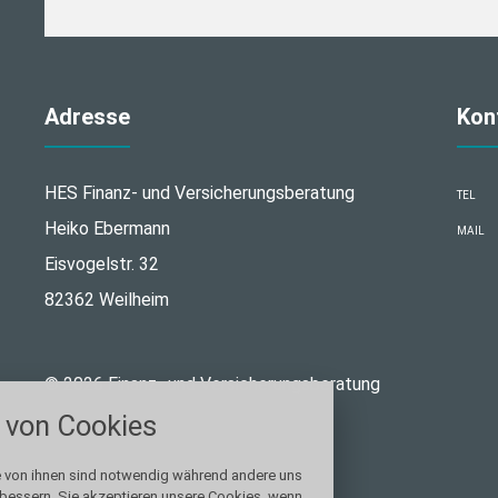
Adresse
Kon
HES Finanz- und Versicherungsberatung
TEL
Heiko Ebermann
MAIL
Eisvogelstr. 32
82362 Weilheim
stellungen
© 2026 Finanz- und Versicherungsberatung
rwendeten Cookies und Skripte. Sie haben die
von Cookies
u akzeptieren oder zu blockieren.
Notwendig
e von ihnen sind notwendig während andere uns
rbessern. Sie akzeptieren unsere Cookies, wenn