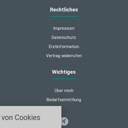
Rechtliches
Impressum
Datenschutz
Erstinformation
Vertrag widerrufen
Wichtiges
Über mich
Bedarfsermittlung
nstellungen
von Cookies
über alle verwendeten Cookies und
chkeit folgende Kategorien zu