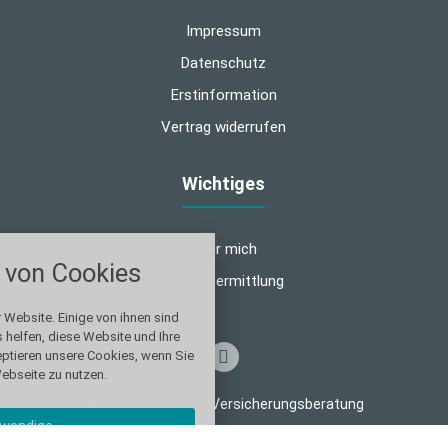
Impressum
Datenschutz
Erstinformation
Vertrag widerrufen
Wichtiges
nstellungen
Über mich
von Cookies
über alle verwendeten Cookies und
Bedarfsermittlung
chkeit folgende Kategorien zu
r zu blockieren.
 Website. Einige von ihnen sind
helfen, diese Website und Ihre
eptieren unsere Cookies, wenn Sie
Notwendig
ebseite zu nutzen.
© 2026 Finanz- und Versicherungsberatung
Performance
wendige
Made with
❤
Makler Homepages