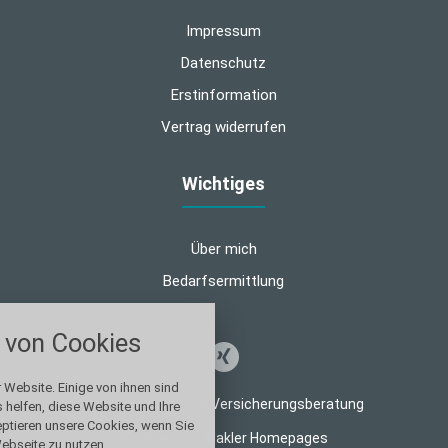
Impressum
Datenschutz
Erstinformation
Vertrag widerrufen
Wichtiges
Über mich
Bedarfsermittlung
nstellungen
von Cookies
über alle verwendeten Cookies und
chkeit folgende Kategorien zu
r zu blockieren.
 Website. Einige von ihnen sind
© 2026 Finanz- und Versicherungsberatung
helfen, diese Website und Ihre
eptieren unsere Cookies, wenn Sie
Notwendig
Made with
❤
Makler Homepages
ebseite zu nutzen.