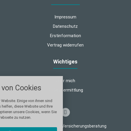
Impressum
Datenschutz
Erstinformation
Vertrag widerrufen
Wichtiges
nstellungen
Über mich
von Cookies
über alle verwendeten Cookies und
Bedarfsermittlung
chkeit folgende Kategorien zu
r zu blockieren.
 Website. Einige von ihnen sind
helfen, diese Website und Ihre
eptieren unsere Cookies, wenn Sie
Notwendig
ebseite zu nutzen.
© 2026 Finanz- und Versicherungsberatung
Performance